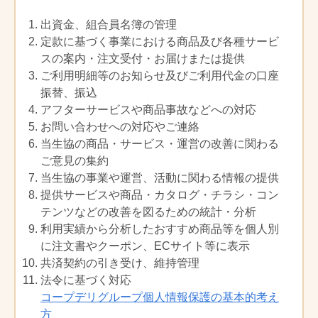
④商品のお届け先が、暴力団関係者など
の反社会的勢力であると認められる場
（利用制限）
出資金、組合員名簿の管理
合
定款に基づく事業における商品及び各種サービ
第５条
注文した商品の数量・金額が、一般家庭
次の場合、生協は、行政庁の許可を得た
での利用限度を超える注文であると当生
スの案内・注文受付・お届けまたは提供
上で、組合員以外の方に対しても、生協
協が判断した場合は、注文時または、引
ご利用明細等のお知らせ及びご利用代金の口座
の定めにしたがって利用登録を受け付け
渡し時の支払いを求めることがありま
振替、振込
ることにより、前条に定める宅配事業の
す。
アフターサービスや商品事故などへの対応
サービスを利用させることができます。
利用金額の限度は、コープデリ宅配合計
お問い合わせへの対応やご連絡
その際、利用者は代金等の支払方法につ
で５万円/週を原則とします。それ以上の
当生協の商品・サービス・運営の改善に関わる
いて生協との協議の上定め、必要な対応
利用を希望する場合は、当生協に相談す
を行うものとします。
ご意見の集約
るものとします。
当生協の事業や運営、活動に関わる情報の提供
①教育文化施設・医療施設・社会福祉施
設の設置者が施設利用者へのサービス
提供サービスや商品・カタログ・チラシ・コン
（商品のお届け）
の提供に必要な物品を購入する場合
テンツなどの改善を図るための統計・分析
第６条
商品は毎週決まった曜日にお届けしま
②被災地からの避難者が、災害発生から
利用実績から分析したおすすめ商品等を個人別
す。利用方法は、個人にお届けする個人
一定期間の間、生活に必要な物品を購
利用と、２人以上の組合員に一括してお
に注文書やクーポン、ECサイト等に表示
入する場合
届けするグループ利用、指定の施設に商
共済契約の引き受け、維持管理
③1 ヶ月以内の期間を定めて、お試し利用
品を取りに来ていただく利用等がありま
法令に基づく対応
する場合
す。商品・商品カタログのお届けは、利
コープデリグループ個人情報保護の基本的考え
用方法・金額により「ご利用手数料に関
方
（変更の届出）