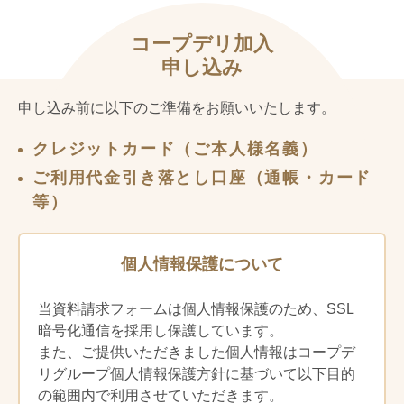
注文書を回収する前週の商品お届け時
とを確認します。この場合、以後の商品
に、注文の対象となる商品を掲載した商
の購入についても、法律が禁止する場合
品カタログ等をお届けします。ただし、
コープデリ加入
を除き、法定代理人の同意を得ているも
８週連続でご注文をいただけなかった場
申し込み
のとみなします。また、高齢者が宅配事
合、生協は商品カタログ等のお届けを停
業の利用を希望する場合は、ご家族のご
止することができます。
申し込み前に以下のご準備をお願いいたします。
意見をお聞きするなどして、宅配事業の
利用者は、別途の登録により WEB 注文シ
サービスの円滑な提供に支障がないかを
ステムを利用することができます。前項
クレジットカード（ご本人様名義）
検討させていただく場合があります。
により商品カタログ等のお届けが停止さ
前項の規定にかかわらず、次の場合には
れている場合でも、WEB 注文システムの
ご利用代金引き落とし口座（通帳・カード
利用登録をお断りすることがあります。
利用は可能です。
等）
①組合員本人又はご家族が過去に利用代
（商品の注文）
金等の支払いを怠ったことがある場合
など、代金のお支払いに不安がある場
第４条
商品の注文は、当生協の指定する複数の
個人情報保護について
合
方法（ＯＣＲ注文書・インターネット・
②本規則等に定める生協の宅配事業のサ
電話）から組合員が選択した方法によっ
当資料請求フォームは個人情報保護のため、SSL
ービスの利用条件に合わず、円滑なサ
て行うものとします。
暗号化通信を採用し保護しています。
ービス利用が困難と想定される場合
手続きおよび取り扱いは、当生協の定め
また、ご提供いただきました個人情報はコープデ
③過剰な要求など生協とのトラブルが多
によります。
い場合、その他宅配事業のサービスの
リグループ個人情報保護方針に基づいて以下目的
注文受付締切後のキャンセルは、原則と
円滑な提供に支障が想定される場合
の範囲内で利用させていただきます。
してお受けできません。