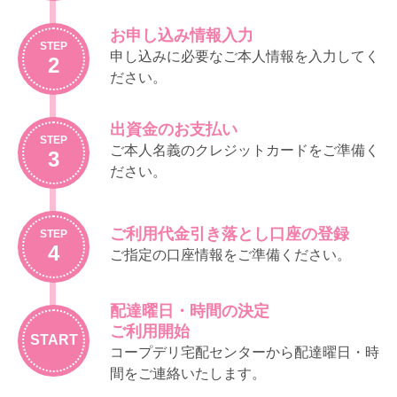
下、「商品カタログ等」といいます）を
ことがあります。この場合、既に受注し
配布し、事前に注文いただいた商品を配
た商品の提供に関わる部分を除き、サー
お申し込み情報入力
達します。
STEP
ビスの提供の停止について、生協は責任
申し込みに必要なご本人情報を入力してく
2
利用者は、前項に定めるサービスのほ
を負わないものとします。
ださい。
か、次の事項のために宅配事業の仕組み
を利用することができます。
（利用登録）
①各種サービス事業に関する紹介依頼
出資金のお支払い
第３条
組合員は、生協の定めにしたがって利用
STEP
（生協は依頼を受けたサービス事業に
登録を行うことで、前条に定める宅配事
ご本人名義のクレジットカードをご準備く
3
関する資料をお届けします）
業のサービスを利用することができま
ださい。
②増資（生協は商品の代金とともに増資
す。その際、原則として商品等の代金及
する金額を受領し、出資金に充当しま
び手数料その他（以下、「代金等」とい
す）
います）の引落しに利用する銀行等金融
ご利用代金引き落とし口座の登録
STEP
機関の口座の登録が必要です。登録口座
③募金（生協は商品の代金とともに募金
4
ご指定の口座情報をご準備ください。
として、本人以外の口座を登録する場合
額を預かり、あらかじめご案内した募
には、利用者自らが口座名義人の承諾を
金先にお渡しします）
得るものとします。この場合、名義人か
前項の②及び③に係る金銭の収受につい
配達曜日・時間の決定
らの異議については、利用者が責任をも
ては、本規程の第１２条以下の定めると
ご利用開始
って対応することとします。
ころによります。
START
コープデリ宅配センターから配達曜日・時
未成年者が宅配事業の利用を希望する場
生協は、年末など特殊な時期に関し別途
間をご連絡いたします。
合は、当生協が定める利用限度額の範囲
ご案内した場合を除き、基本的に毎週、
内にて、法定代理人の同意を得ているこ