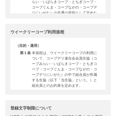
らい・いばらきコープ・とちぎコープ・
コープぐんま・コープながの・コープデ
リにいがた）の共通の規則として定めた
ものです。
コープデリ宅配とは、ウイークリーコー
プ（法人等員外利用含む）・デイリーコ
ウイークリーコープ利用規程
ープ・指定日お届けコープ・ダイレクト
宅配を総称します。
（目的・適用）
組合員が所属する生協（以下、「当生
協」という。）のコープデリ宅配を利用
第１条
本規程は、ウイークリーコープの利用に
する組合員は、本規則の内容を確認・同
ついて、コープデリ連合会会員生協（コ
意の上、申し込むものとします。その内
ープみらい・いばらきコープ・とちぎコ
容の詳細については、利用形態に応じて
ープ・コープぐんま・コープながの・コ
別途定める規程（以下、「利用形態ごと
ープデリにいがた）の中で組合員が所属
の規程」という。）にもとづきます。
する生協（以下「当生協」という。）と
組合員とのお約束を定めます。
当生協が提供する店舗・共済・その他の
サービスについては、個別の申込書・契
ウイークリーコープとは、基本的に週 1
約書等により申し込むものとします。
回ご注文いただいた商品をお届けするシ
ステムです。
本規則に定めのない事項については、
登録文字制限について
「利用のご案内」、当生協の規程および
（利用登録）
個別の申込書等によるものとします。