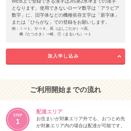
WEB上で登録できる漢字はJIS第2水準までの漢字
第２条
ウイークリーコープの利用に際しては、
となります。使用できないローマ数字は「アラビア
（サービス内容）
利用代金・手数料等の振替口座を登録し
数字」に、旧字体などの機種依存文字は「新字体」
ていただくものとします。
第２条
コープデリ宅配では、利用者（次条によ
または「ひらがな」での登録をお願いします。
り利用登録を行った利用名義者）に対し
振替口座登録にあたっては、口座名義人
例：
Ⅰ⇒１、Ⅳ⇒４、髙（はしごたか）⇒高、
て、事前に注文いただいた商品を配達し
の承諾を得るものとします。この場合、
﨑（たつさき）⇒崎、①（まるいち）⇒１
ます。
名義人からの異議については、利用登録
を行った利用者が責任をもって対応しま
利用者は、前項に定めるサービスのほ
す。
か、当生協が提供する次の事項のために
加入申し込み
宅配事業の仕組みを利用することができ
利用者は所定の WEB ページにメールアド
ます。ただし、②は第3 条4 項で示す法人
レス、パスワード等の必要事項を入力
等員外利用は除きます。
し、送信することにより、WEB 注文シス
テムを利用することができます。WEB 注
①各種サービス事業に関する紹介依頼
文システムの利用に関わるルールは、本
（生協は依頼を受けたサービス事業に
規程のほか、「コープデリｅフレンズ利
ご利用開始までの流れ
関する資料をお届けします）
用規程」の定めるところによります。
②増資
③募金
（サービス内容）
災害、極度の悪天候、事故、戦争・地域
配達エリア
第３条
生協は、利用者（前条により利用登録を
STEP
紛争、テロ、感染症、停電、その他当生
お住まいが対象エリア外でも、おつとめ先
1
行った利用名義者）に対して、基本的に
協に基づかない事由により宅配事業のサ
が対象エリア内の場合は配達が可能です。
週 1 回、商品カタログ及び注文書（以
ービスの全部又は一部の提供を停止する