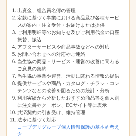
④商品のお届け先が、暴力団関係者など
の反社会的勢力であると認められる場
（利用制限）
出資金、組合員名簿の管理
合
定款に基づく事業における商品及び各種サービ
第５条
注文した商品の数量・金額が、一般家庭
次の場合、生協は、行政庁の許可を得た
での利用限度を超える注文であると当生
スの案内・注文受付・お届けまたは提供
上で、組合員以外の方に対しても、生協
協が判断した場合は、注文時または、引
ご利用明細等のお知らせ及びご利用代金の口座
の定めにしたがって利用登録を受け付け
渡し時の支払いを求めることがありま
振替、振込
ることにより、前条に定める宅配事業の
す。
アフターサービスや商品事故などへの対応
サービスを利用させることができます。
利用金額の限度は、コープデリ宅配合計
お問い合わせへの対応やご連絡
その際、利用者は代金等の支払方法につ
で５万円/週を原則とします。それ以上の
当生協の商品・サービス・運営の改善に関わる
いて生協との協議の上定め、必要な対応
利用を希望する場合は、当生協に相談す
を行うものとします。
ご意見の集約
るものとします。
当生協の事業や運営、活動に関わる情報の提供
①教育文化施設・医療施設・社会福祉施
設の設置者が施設利用者へのサービス
提供サービスや商品・カタログ・チラシ・コン
（商品のお届け）
の提供に必要な物品を購入する場合
テンツなどの改善を図るための統計・分析
第６条
商品は毎週決まった曜日にお届けしま
②被災地からの避難者が、災害発生から
利用実績から分析したおすすめ商品等を個人別
す。利用方法は、個人にお届けする個人
一定期間の間、生活に必要な物品を購
利用と、２人以上の組合員に一括してお
に注文書やクーポン、ECサイト等に表示
入する場合
届けするグループ利用、指定の施設に商
共済契約の引き受け、維持管理
③1 ヶ月以内の期間を定めて、お試し利用
品を取りに来ていただく利用等がありま
法令に基づく対応
する場合
す。商品・商品カタログのお届けは、利
コープデリグループ個人情報保護の基本的考え
用方法・金額により「ご利用手数料に関
方
（変更の届出）