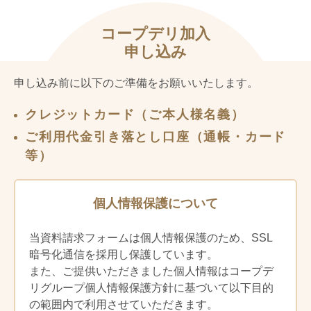
注文書を回収する前週の商品お届け時
とを確認します。この場合、以後の商品
に、注文の対象となる商品を掲載した商
の購入についても、法律が禁止する場合
品カタログ等をお届けします。ただし、
コープデリ加入
を除き、法定代理人の同意を得ているも
８週連続でご注文をいただけなかった場
申し込み
のとみなします。また、高齢者が宅配事
合、生協は商品カタログ等のお届けを停
業の利用を希望する場合は、ご家族のご
止することができます。
申し込み前に以下のご準備をお願いいたします。
意見をお聞きするなどして、宅配事業の
利用者は、別途の登録により WEB 注文シ
サービスの円滑な提供に支障がないかを
ステムを利用することができます。前項
クレジットカード（ご本人様名義）
検討させていただく場合があります。
により商品カタログ等のお届けが停止さ
前項の規定にかかわらず、次の場合には
れている場合でも、WEB 注文システムの
ご利用代金引き落とし口座（通帳・カード
利用登録をお断りすることがあります。
利用は可能です。
等）
①組合員本人又はご家族が過去に利用代
（商品の注文）
金等の支払いを怠ったことがある場合
など、代金のお支払いに不安がある場
第４条
商品の注文は、当生協の指定する複数の
個人情報保護について
合
方法（ＯＣＲ注文書・インターネット・
②本規則等に定める生協の宅配事業のサ
電話）から組合員が選択した方法によっ
当資料請求フォームは個人情報保護のため、SSL
ービスの利用条件に合わず、円滑なサ
て行うものとします。
暗号化通信を採用し保護しています。
ービス利用が困難と想定される場合
手続きおよび取り扱いは、当生協の定め
また、ご提供いただきました個人情報はコープデ
③過剰な要求など生協とのトラブルが多
によります。
い場合、その他宅配事業のサービスの
リグループ個人情報保護方針に基づいて以下目的
注文受付締切後のキャンセルは、原則と
円滑な提供に支障が想定される場合
の範囲内で利用させていただきます。
してお受けできません。