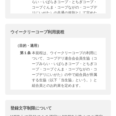
らい・いばらきコープ・とちぎコープ・
コープぐんま・コープながの・コープデ
リにいがた）の共通の規則として定めた
ものです。
コープデリ宅配とは、ウイークリーコー
プ（法人等員外利用含む）・デイリーコ
ウイークリーコープ利用規程
ープ・指定日お届けコープ・ダイレクト
宅配を総称します。
（目的・適用）
組合員が所属する生協（以下、「当生
協」という。）のコープデリ宅配を利用
第１条
本規程は、ウイークリーコープの利用に
する組合員は、本規則の内容を確認・同
ついて、コープデリ連合会会員生協（コ
意の上、申し込むものとします。その内
ープみらい・いばらきコープ・とちぎコ
容の詳細については、利用形態に応じて
ープ・コープぐんま・コープながの・コ
別途定める規程（以下、「利用形態ごと
ープデリにいがた）の中で組合員が所属
の規程」という。）にもとづきます。
する生協（以下「当生協」という。）と
組合員とのお約束を定めます。
当生協が提供する店舗・共済・その他の
サービスについては、個別の申込書・契
ウイークリーコープとは、基本的に週 1
約書等により申し込むものとします。
回ご注文いただいた商品をお届けするシ
ステムです。
本規則に定めのない事項については、
登録文字制限について
「利用のご案内」、当生協の規程および
（利用登録）
個別の申込書等によるものとします。