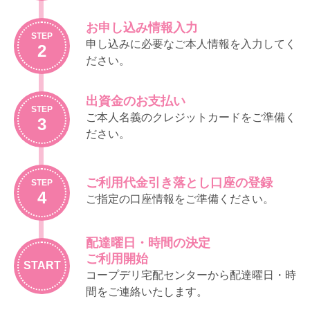
下、「商品カタログ等」といいます）を
ことがあります。この場合、既に受注し
配布し、事前に注文いただいた商品を配
た商品の提供に関わる部分を除き、サー
お申し込み情報入力
達します。
STEP
ビスの提供の停止について、生協は責任
申し込みに必要なご本人情報を入力してく
2
利用者は、前項に定めるサービスのほ
を負わないものとします。
ださい。
か、次の事項のために宅配事業の仕組み
を利用することができます。
（利用登録）
①各種サービス事業に関する紹介依頼
出資金のお支払い
第３条
組合員は、生協の定めにしたがって利用
STEP
（生協は依頼を受けたサービス事業に
登録を行うことで、前条に定める宅配事
ご本人名義のクレジットカードをご準備く
3
関する資料をお届けします）
業のサービスを利用することができま
ださい。
②増資（生協は商品の代金とともに増資
す。その際、原則として商品等の代金及
する金額を受領し、出資金に充当しま
び手数料その他（以下、「代金等」とい
す）
います）の引落しに利用する銀行等金融
ご利用代金引き落とし口座の登録
STEP
機関の口座の登録が必要です。登録口座
③募金（生協は商品の代金とともに募金
4
ご指定の口座情報をご準備ください。
として、本人以外の口座を登録する場合
額を預かり、あらかじめご案内した募
には、利用者自らが口座名義人の承諾を
金先にお渡しします）
得るものとします。この場合、名義人か
前項の②及び③に係る金銭の収受につい
配達曜日・時間の決定
らの異議については、利用者が責任をも
ては、本規程の第１２条以下の定めると
ご利用開始
って対応することとします。
ころによります。
START
コープデリ宅配センターから配達曜日・時
未成年者が宅配事業の利用を希望する場
生協は、年末など特殊な時期に関し別途
間をご連絡いたします。
合は、当生協が定める利用限度額の範囲
ご案内した場合を除き、基本的に毎週、
内にて、法定代理人の同意を得ているこ