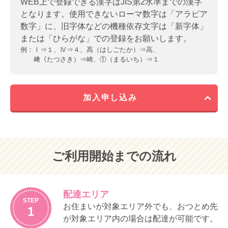
WEB上で登録できる漢字はJIS第2水準までの漢字
第２条
ウイークリーコープの利用に際しては、
となります。使用できないローマ数字は「アラビア
（サービス内容）
利用代金・手数料等の振替口座を登録し
数字」に、旧字体などの機種依存文字は「新字体」
ていただくものとします。
第２条
コープデリ宅配では、利用者（次条によ
または「ひらがな」での登録をお願いします。
り利用登録を行った利用名義者）に対し
振替口座登録にあたっては、口座名義人
例：
Ⅰ⇒１、Ⅳ⇒４、髙（はしごたか）⇒高、
て、事前に注文いただいた商品を配達し
の承諾を得るものとします。この場合、
﨑（たつさき）⇒崎、①（まるいち）⇒１
ます。
名義人からの異議については、利用登録
を行った利用者が責任をもって対応しま
利用者は、前項に定めるサービスのほ
す。
か、当生協が提供する次の事項のために
加入申し込み
宅配事業の仕組みを利用することができ
利用者は所定の WEB ページにメールアド
ます。ただし、②は第3 条4 項で示す法人
レス、パスワード等の必要事項を入力
等員外利用は除きます。
し、送信することにより、WEB 注文シス
テムを利用することができます。WEB 注
①各種サービス事業に関する紹介依頼
文システムの利用に関わるルールは、本
（生協は依頼を受けたサービス事業に
規程のほか、「コープデリｅフレンズ利
ご利用開始までの流れ
関する資料をお届けします）
用規程」の定めるところによります。
②増資
③募金
（サービス内容）
災害、極度の悪天候、事故、戦争・地域
配達エリア
第３条
生協は、利用者（前条により利用登録を
STEP
紛争、テロ、感染症、停電、その他当生
お住まいが対象エリア外でも、おつとめ先
1
行った利用名義者）に対して、基本的に
協に基づかない事由により宅配事業のサ
が対象エリア内の場合は配達が可能です。
週 1 回、商品カタログ及び注文書（以
ービスの全部又は一部の提供を停止する